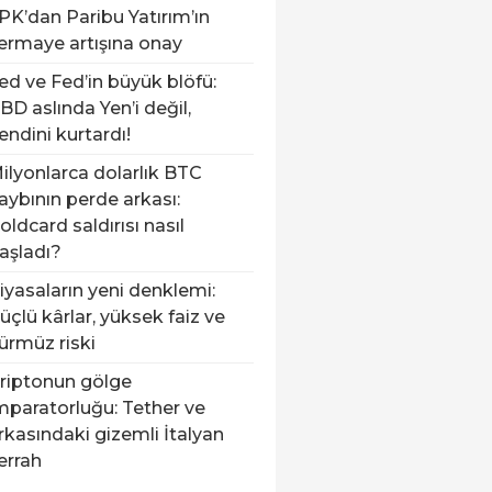
PK’dan Paribu Yatırım’ın
ermaye artışına onay
ed ve Fed’in büyük blöfü:
BD aslında Yen’i değil,
endini kurtardı!
ilyonlarca dolarlık BTC
aybının perde arkası:
oldcard saldırısı nasıl
aşladı?
iyasaların yeni denklemi:
üçlü kârlar, yüksek faiz ve
ürmüz riski
riptonun gölge
mparatorluğu: Tether ve
rkasındaki gizemli İtalyan
errah