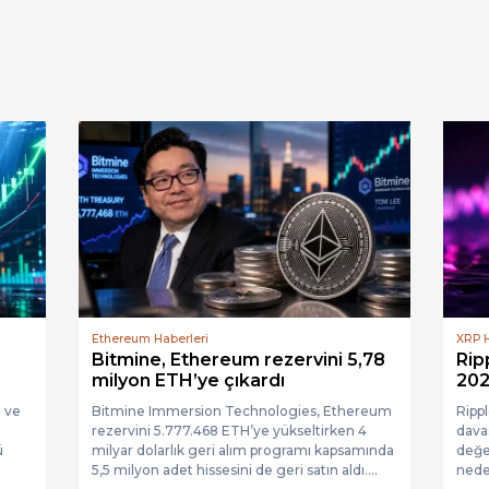
Ethereum Haberleri
XRP H
Bitmine, Ethereum rezervini 5,78
Rip
milyon ETH’ye çıkardı
202
ı ve
Bitmine Immersion Technologies, Ethereum
Ripp
rezervini 5.777.468 ETH’ye yükseltirken 4
dava
ü
milyar dolarlık geri alım programı kapsamında
değer
5,5 milyon adet hissesini de geri satın aldı....
nede