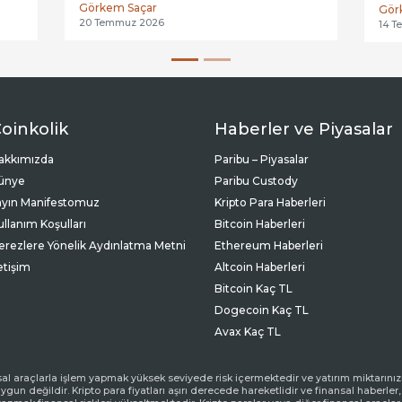
söyl
Görkem Saçar
Gör
2020 
20 Temmuz 2026
14 T
oinkolik
Haberler ve Piyasalar
akkımızda
Paribu – Piyasalar
ünye
Paribu Custody
ayın Manifestomuz
Kripto Para Haberleri
ullanım Koşulları
Bitcoin Haberleri
erezlere Yönelik Aydınlatma Metni
Ethereum Haberleri
letişim
Altcoin Haberleri
Bitcoin Kaç TL
Dogecoin Kaç TL
Avax Kaç TL
sal araçlarla işlem yapmak yüksek seviyede risk içermektedir ve yatırım miktarın
ygun değildir. Kripto para fiyatları aşırı derecede hareketlidir ve finansal haberler,