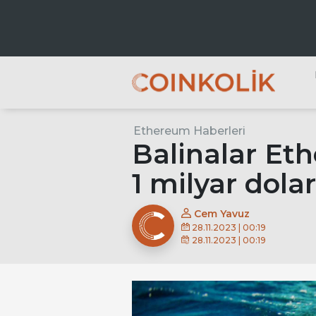
Ana dolaşım
Ethereum Haberleri
A
Balinalar Eth
1 milyar dolar
Cem Yavuz
28.11.2023 | 00:19
28.11.2023 | 00:19