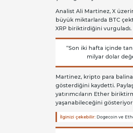
Analist Ali Martinez, X üzer
büyük miktarlarda BTC çektiğ
XRP biriktirdiğini vurguladı.
“Son iki hafta içinde ta
milyar dolar değ
Martinez, kripto para balinal
gösterdiğini kaydetti. Payla
yatırımcıların Ether biriktir
yaşanabileceğini gösteriyor
İlginizi çekebilir:
Dogecoin ve Ether