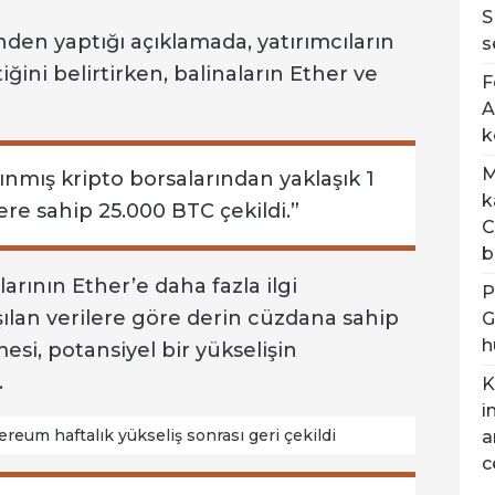
S
inden yaptığı açıklamada, yatırımcıların
s
ini belirtirken, balinaların Ether ve
F
A
k
M
nınmış kripto borsalarından yaklaşık 1
k
ere sahip 25.000 BTC çekildi.”
C
b
arının Ether’e daha fazla ilgi
P
şılan verilere göre derin cüzdana sahip
G
h
mesi, potansiyel bir yükselişin
.
K
i
eum haftalık yükseliş sonrası geri çekildi
a
c