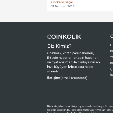
Görkem Saçar
21 Temmuz 2026
C
H
Biz Kimiz?
K
Coinkolik, kripto para haberleri,
Y
Bitcoin haberleri, altcoin haberleri
ve fiyat analizleri ile Türkiye’nin en
K
hızlı büyüyen kripto para haber
Ç
sitesidir.
İ
İletişim:
[email protected]
Risk Açıklaması:
Kripto paralarla ve/veya finan
sebep olabilir, bu sebeple tüm yatırımcılar için u