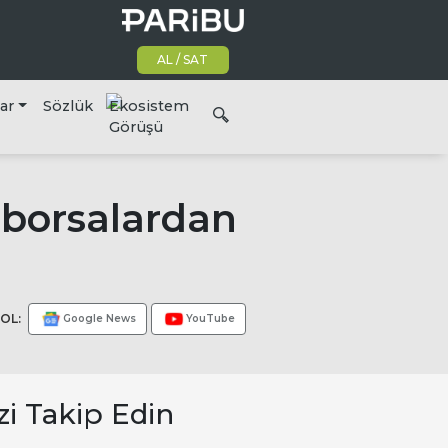
AL / SAT
lar
Sözlük
Ekosistem
Görüşü
, borsalardan
OL:
Google News
YouTube
zi Takip Edin