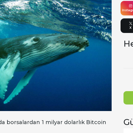
Insta
X
He
Gü
ada borsalardan 1 milyar dolarlık Bitcoin