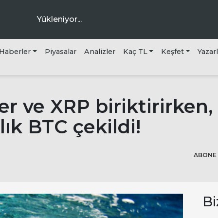
Yükleniyor...
Haberler
Piyasalar
Analizler
Kaç TL
Keşfet
Yazar
ra
er ve XRP biriktirirken
lık BTC çekildi!
ABONE 
Bi