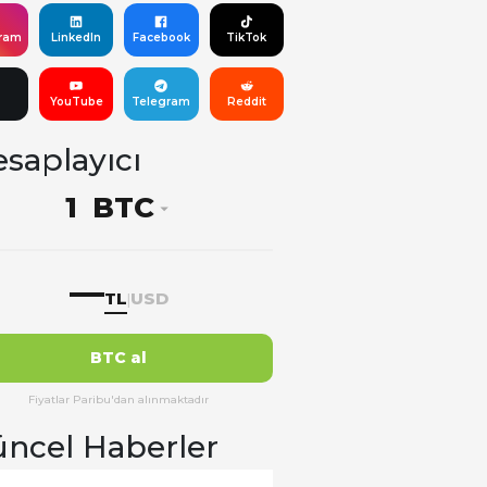
gram
LinkedIn
Facebook
TikTok
YouTube
Telegram
Reddit
saplayıcı
BTC
—
TL
USD
|
BTC al
Fiyatlar Paribu'dan alınmaktadır
ncel Haberler