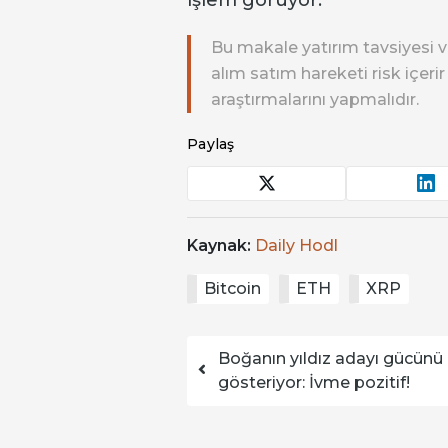
işlem görüyor.
Bu makale yatırım tavsiyesi v
alım satım hareketi risk içeri
araştırmalarını yapmalıdır.
Paylaş
Kaynak:
Daily Hodl
Bitcoin
ETH
XRP
Yazı dolaşımı
Boğanın yıldız adayı gücünü
gösteriyor: İvme pozitif!