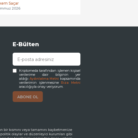
edi. Ripple CEO’su Brad Garlinghouse,
kem Saçar
yılında...
emmuz 2026
E-Bülten
Kriptomeda tarafından işlenen kişisel
verilerime dair bilginin yer
aldığı
kapsamında
Aydınlatma Metni
verilerimin işlenmesine
Rıza Metni
aracılığıyla onay veriyorum.
ızın bir kısmını veya tamamını kaybetmenize
 politik olaylar ve düzenleyici kurumları gibi