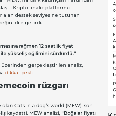
lan MEW, haftalık kazançların ardından
A
laştı. Kripto analiz platformu
o
r alan destek seviyesine tutunan
S
ğini dile getirdi.
s
;
F
A
asına rağmen 12 saatlik fiyat
k
ile yükseliş eğilimini sürdürdü.”
M
k
 üzerinden gerçekleştirilen analiz,
C
ına
dikkat çekti
.
b
emecoin rüzgarı
P
G
h
e olan Cats in a dog’s world (MEW), son
iş kaydetti. MEW analizi,
“Boğalar fiyatı
Kr