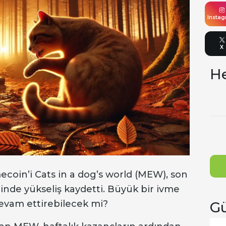
Insta
X
He
oin’i Cats in a dog’s world (MEW), son
rinde yükseliş kaydetti. Büyük bir ivme
evam ettirebilecek mi?
Gü