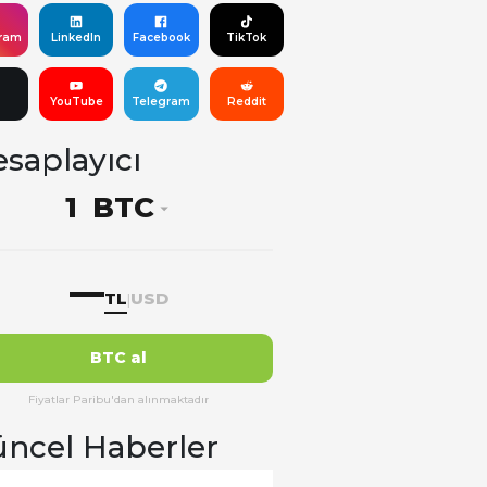
gram
LinkedIn
Facebook
TikTok
YouTube
Telegram
Reddit
saplayıcı
BTC
—
TL
USD
|
BTC al
Fiyatlar Paribu'dan alınmaktadır
ncel Haberler