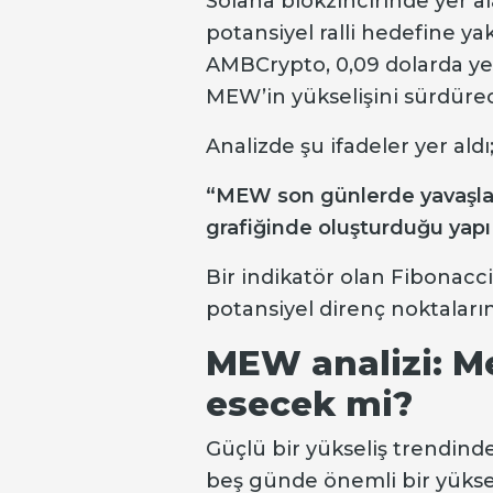
Solana blokzincirinde yer a
potansiyel ralli hedefine yak
AMBCrypto, 0,09 dolarda ye
MEW’in yükselişini sürdürece
Analizde şu ifadeler yer aldı
“MEW son günlerde yavaşlam
grafiğinde oluşturduğu yapı 
Bir indikatör olan Fibonacci
potansiyel direnç noktalar
MEW analizi: M
esecek mi?
Güçlü bir yükseliş trendind
beş günde önemli bir yüksel