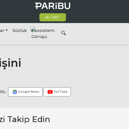
AL / SAT
lar
Sözlük
Ekosistem
Görüşü
şini
OL:
Google News
YouTube
zi Takip Edin