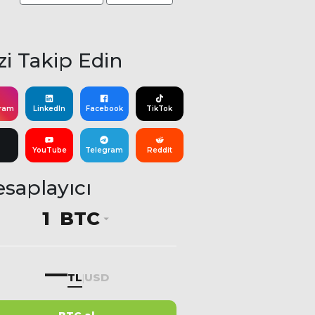
zi Takip Edin
gram
LinkedIn
Facebook
TikTok
YouTube
Telegram
Reddit
saplayıcı
BTC
—
TL
USD
|