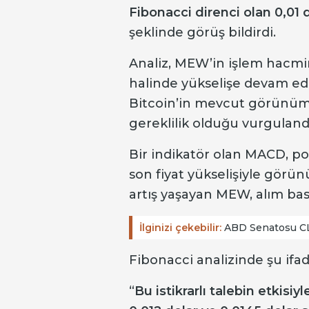
Fibonacci direnci olan 0,01 
şeklinde görüş bildirdi.
Analiz, MEW’in işlem hacmi
halinde yükselişe devam edec
Bitcoin’in mevcut görünümü
gereklilik olduğu vurguland
Bir indikatör olan MACD, pot
son fiyat yükselişiyle görü
artış yaşayan MEW, alım bask
İlginizi çekebilir:
ABD Senatosu CLA
Fibonacci analizinde şu ifade
“
Bu istikrarlı talebin etkis