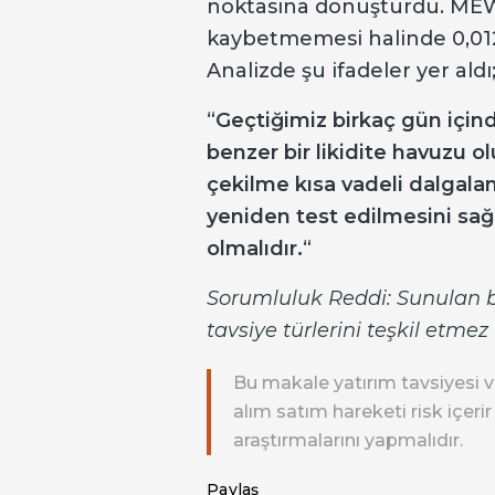
noktasına dönüştürdü. MEW,
kaybetmemesi halinde 0,0123
Analizde şu ifadeler yer aldı
“
Geçtiğimiz birkaç gün içind
benzer bir likidite havuzu o
çekilme kısa vadeli dalgalan
yeniden test edilmesini sağla
olmalıdır.
“
Sorumluluk Reddi: Sunulan bil
tavsiye türlerini teşkil etme
Bu makale yatırım tavsiyesi v
alım satım hareketi risk içeri
araştırmalarını yapmalıdır.
Paylaş