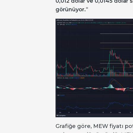
0,012 dolar ve 0,0145 dolar
görünüyor.
“
Grafiğe göre, MEW fiyatı pot