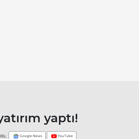
yatırım yaptı!
OL:
Google News
YouTube