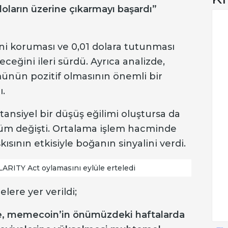
doların üzerine çıkarmayı başardı”
ni koruması ve 0,01 dolara tutunması
eğini ileri sürdü. Ayrıca analizde,
nün pozitif olmasının önemli bir
ı.
ansiyel bir düşüş eğilimi oluştursa da
nüm değişti. Ortalama işlem hacminde
ısının etkisiyle boğanın sinyalini verdi.
RITY Act oylamasını eylüle erteledi
lere yer verildi;
iyle, memecoin’in önümüzdeki haftalarda