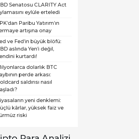
BD Senatosu CLARITY Act
ylamasını eylüle erteledi
PK’dan Paribu Yatırım’ın
ermaye artışına onay
ed ve Fed’in büyük blöfü:
BD aslında Yen’i değil,
endini kurtardı!
ilyonlarca dolarlık BTC
aybının perde arkası:
oldcard saldırısı nasıl
aşladı?
iyasaların yeni denklemi:
üçlü kârlar, yüksek faiz ve
ürmüz riski
ipto Para Analizi