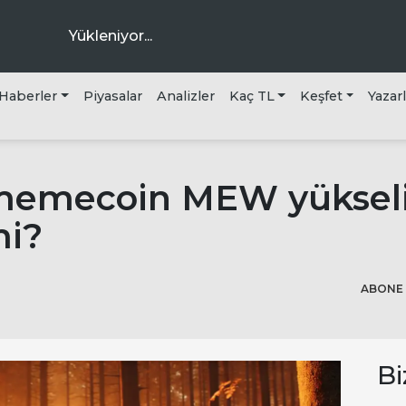
Yükleniyor...
Haberler
Piyasalar
Analizler
Kaç TL
Keşfet
Yazar
ra
memecoin MEW yükseli
mi?
ABONE 
Bi