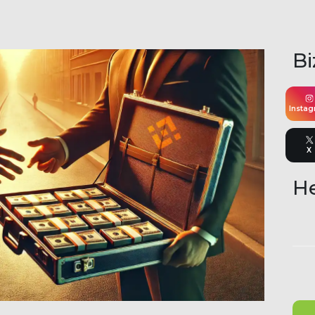
Bi
Insta
X
He