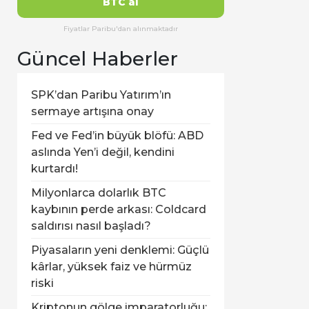
BTC al
Fiyatlar Paribu'dan alınmaktadır
Güncel Haberler
SPK’dan Paribu Yatırım’ın
sermaye artışına onay
Fed ve Fed’in büyük blöfü: ABD
aslında Yen’i değil, kendini
kurtardı!
Milyonlarca dolarlık BTC
kaybının perde arkası: Coldcard
saldırısı nasıl başladı?
Piyasaların yeni denklemi: Güçlü
kârlar, yüksek faiz ve hürmüz
riski
Kriptonun gölge imparatorluğu: