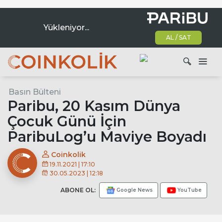
Yükleniyor...
AL / SAT
Ana dolaşım
Basın Bülteni
Ara
Paribu, 20 Kasım Dünya
Çocuk Günü İçin
ParibuLog’u Maviye Boyadı
Coinkolik
19.11.2021 | 17:10
30.05.2023 | 12:18
ABONE OL:
Google News
YouTube