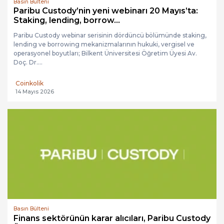
Basın Bülteni
Paribu Custody’nin yeni webinarı 20 Mayıs’ta:
Staking, lending, borrow...
Paribu Custody webinar serisinin dördüncü bölümünde staking,
lending ve borrowing mekanizmalarının hukuki, vergisel ve
operasyonel boyutları; Bilkent Üniversitesi Öğretim Üyesi Av.
Doç. Dr....
Coinkolik
14 Mayıs 2026
Basın Bülteni
Finans sektörünün karar alıcıları, Paribu Custody