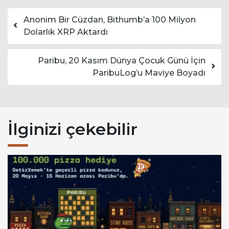
Yazı dolaşımı
Anonim Bir Cüzdan, Bithumb’a 100 Milyon
Dolarlık XRP Aktardı
Paribu, 20 Kasım Dünya Çocuk Günü İçin
ParibuLog’u Maviye Boyadı
İlginizi çekebilir