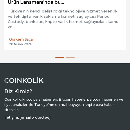
Ürün Lansmanı’nda bu...
Türkiye’nin kendi geliştirdiği teknolojiyle hizmet veren ilk
ve tek dijital varlık saklama hizmeti sağlayıcısı Paribu
Custody; bankaları, kripto varlık hizmet sağlayıcıları, kamu
ve...
Görkem Saçar
20 Nisan 2026
Biz Kimiz?
Coinkolik, kripto para haberleri, Bitcoin haberleri, altcoin haberleri ve
fiyat analizleri ile Türkiye’nin en hızlı büyüyen kripto para haber
sitesidir.
İletişim:
[email protected]