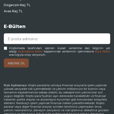
Dogecoin Kaç TL
Avax Kaç TL
E-Bülten
Kriptomeda tarafından işlenen kişisel verilerime dair bilginin yer
aldığı
kapsamında verilerimin işlenmesine
Aydınlatma Metni
Rıza Metni
aracılığıyla onay veriyorum.
Risk Açıklaması:
Kripto paralarla ve/veya finansal araçlarla işlem yapmak
yüksek seviyede risk içermektedir ve yatırım miktarınızın bir kısmını veya
tamamını kaybetmenize sebep olabilir, bu sebeple tüm yatırımcılar için
uygun değildir. Kripto para fiyatları aşırı derecede hareketlidir ve finansal
haberler, politik olaylar ve düzenleyici kurumları gibi konulardan kolaylıkla
etkilenir. Kaldıraçlı işlem yapmak finansal riskleri yükseltmektedir. Kripto
paralar veya diğer finansal araçlar içinden tercihinizi yapmadan önce,
yatırım nesnelerinizi, deneyim seviyenizi ve risk iştahınızı dikkatlice gözden
geçiriniz ve ihtiyacınız olduğunda profesyonel tavsiye almayı deneyiniz.