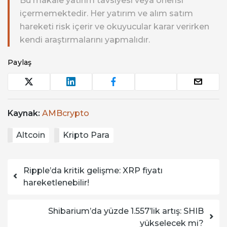
Bu makale yatırım tavsiyesi veya önerisi
içermemektedir. Her yatırım ve alım satım
hareketi risk içerir ve okuyucular karar verirken
kendi araştırmalarını yapmalıdır.
Paylaş
Kaynak:
AMBcrypto
Altcoin
Kripto Para
Yazı dolaşımı
Ripple’da kritik gelişme: XRP fiyatı
hareketlenebilir!
Shibarium’da yüzde 1.557’lik artış: SHIB
yükselecek mi?