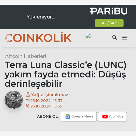
Yükleniyor...
AL / SAT
Ana dolaşım
Altcoin Haberleri
Ara
Terra Luna Classic’e (LUNC)
yakım fayda etmedi: Düşüş
derinleşebilir
Yağız İşbırakmaz
25.10.2024 | 15:37
25.10.2024 | 15:35
ABONE OL:
Google News
YouTube