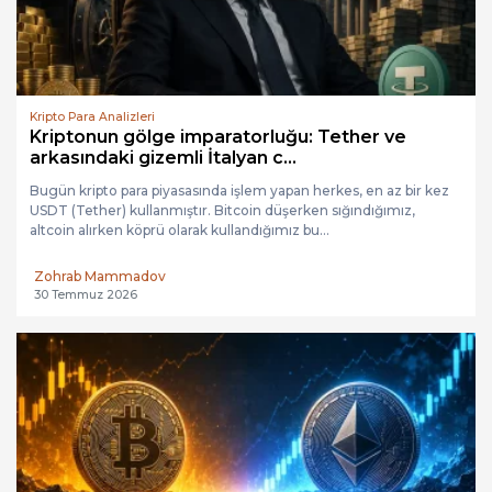
Kripto Para Analizleri
Kriptonun gölge imparatorluğu: Tether ve
arkasındaki gizemli İtalyan c...
Bugün kripto para piyasasında işlem yapan herkes, en az bir kez
USDT (Tether) kullanmıştır. Bitcoin düşerken sığındığımız,
altcoin alırken köprü olarak kullandığımız bu...
Zohrab Mammadov
30 Temmuz 2026