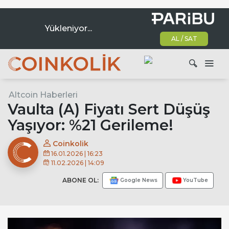
Yükleniyor...
AL / SAT
Ana dolaşım
Altcoin Haberleri
Ara
Vaulta (A) Fiyatı Sert Düşüş
Yaşıyor: %21 Gerileme!
Coinkolik
16.01.2026 | 16:23
11.02.2026 | 14:09
ABONE OL:
Google News
YouTube