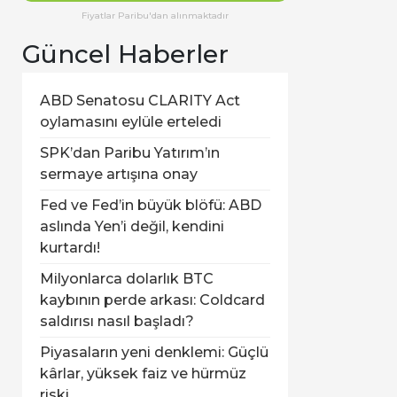
Fiyatlar Paribu'dan alınmaktadır
Güncel Haberler
ABD Senatosu CLARITY Act
oylamasını eylüle erteledi
SPK’dan Paribu Yatırım’ın
sermaye artışına onay
Fed ve Fed’in büyük blöfü: ABD
aslında Yen’i değil, kendini
kurtardı!
Milyonlarca dolarlık BTC
kaybının perde arkası: Coldcard
saldırısı nasıl başladı?
Piyasaların yeni denklemi: Güçlü
kârlar, yüksek faiz ve hürmüz
riski