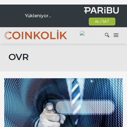
Yükleniyor...
AL / SAT
Ana dolaşım
OVR
Ara