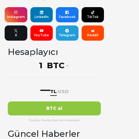
Instagram
LinkedIn
Facebook
TikTok
X
YouTube
Telegram
Reddit
Hesaplayıcı
BTC
—
TL
USD
|
BTC al
Fiyatlar Paribu'dan alınmaktadır
Güncel Haberler