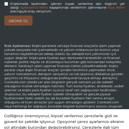
Kriptomeda tarafından işlenen kişisel verilerime dair bilginin yer
aldığı
kapsamında verilerimin işlenmesine
Aydınlatma Metni
Rıza Metni
aracılığıyla onay veriyorum.
Risk Açıklaması:
Kripto paralarla ve/veya finansal araçlarla işlem yapmak
yüksek seviyede risk içermektedir ve yatırım miktarınızın bir kısmını veya
tamamını kaybetmenize sebep olabilir, bu sebeple tüm yatırımcılar için
uygun değildir. Kripto para fiyatları aşırı derecede hareketlidir ve finansal
haberler, politik olaylar ve düzenleyici kurumları gibi konulardan kolaylıkla
etkilenir. Kaldıraçlı işlem yapmak finansal riskleri yükseltmektedir. Kripto
paralar veya diğer finansal araçlar içinden tercihinizi yapmadan önce,
yatırım nesnelerinizi, deneyim seviyenizi ve risk iştahınızı dikkatlice gözden
geçiriniz ve ihtiyacınız olduğunda profesyonel tavsiye almayı deneyiniz.
Coinkolik.com sitede yer alan bilgilerin gerçek zamanlı ya da isabetli
olacağının mutlak olmadığını hatırlatır. Tüm borsa fiyatları, endeksler, vadeli
işlemler ve kripto para fiyatları üçüncü taraf veri sağlayıcıları tarafından
oluşturulur, bu sebeple fiyatlar isabetli olmayabilir ve gerçek piyasa
fiyatlarından farklı olabilir, bu da buradaki fiyatların fikir verme amaçlı
olduğunu ve ticari amaçlar için uygun olmadığını gösterir. Coinkolik.com
veya herhangi bir sağlayıcı, buradaki bilgileri kullanmanız sonucu oluşacak
olası kayıplarınızdan ötürü sorumluluk taşımamaktadır.
Gizliliğinizi önemsiyoruz, kişisel verilerinizi çerezlerle gizli ve
Sorumluluk Reddi Beyanı:
Coinkolik.com reklamlarla veya reklam verenlerle
güvenli bir şekilde işliyoruz. Opsiyonel çerez ayarlarınızı ekranın
etkileşiminize bağlı olarak internet sitesinde görüntülenen reklamlardan
sol altındaki butondan değiştirebilirsiniz. Çerezlerle ilgili tüm
gelir elde edebilir. Coinkolik.com’da yer alan reklamlar üçüncü parti reklam