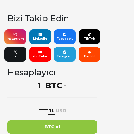
Bizi Takip Edin
Instagram
LinkedIn
Facebook
TikTok
X
YouTube
Telegram
Reddit
Hesaplayıcı
BTC
—
TL
USD
|
BTC al