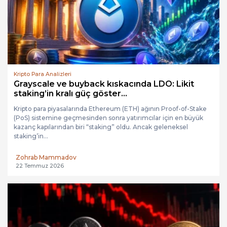
Kripto Para Analizleri
Grayscale ve buyback kıskacında LDO: Likit
staking’in kralı güç göster...
Kripto para piyasalarında Ethereum (ETH) ağının Proof-of-Stake
(PoS) sistemine geçmesinden sonra yatırımcılar için en büyük
kazanç kapılarından biri “staking” oldu. Ancak geleneksel
staking’in...
Zohrab Mammadov
22 Temmuz 2026