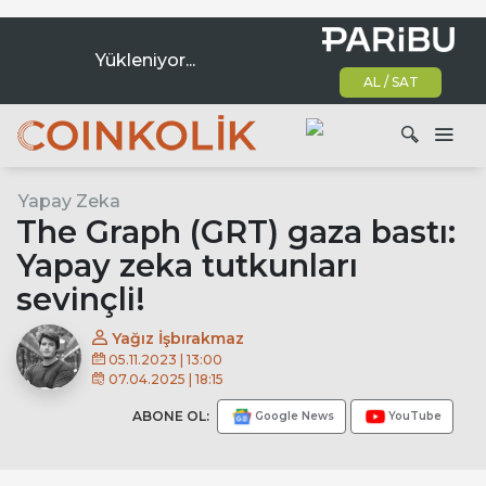
Yükleniyor...
AL / SAT
Ana dolaşım
Yapay Zeka
Ara
The Graph (GRT) gaza bastı:
Yapay zeka tutkunları
sevinçli!
Yağız İşbırakmaz
05.11.2023 | 13:00
07.04.2025 | 18:15
ABONE OL:
Google News
YouTube