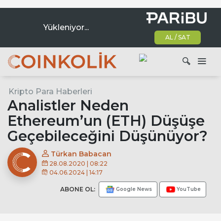
Yükleniyor...
AL / SAT
Ana dolaşım
Kripto Para Haberleri
Ara
Analistler Neden
Ethereum’un (ETH) Düşüşe
Geçebileceğini Düşünüyor?
Türkan Babacan
28.08.2020 | 08:22
04.06.2024 | 14:17
ABONE OL:
Google News
YouTube