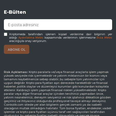
E-Bülten
Kriptomeda tarafından işlenen kişisel verilerime dair bilginin yer
aldığı
kapsamında verilerimin işlenmesine
Aydınlatma Metni
Rıza Metni
aracılığıyla onay veriyorum.
Risk Açıklaması:
Kripto paralarla ve/veya finansal araçlarla işlem yapmak
yüksek seviyede risk içermektedir ve yatırım miktarınızın bir kısmını veya
tamamını kaybetmenize sebep olabilir, bu sebeple tüm yatırımcılar için
uygun değildir. Kripto para fiyatları aşırı derecede hareketlidir ve finansal
haberler, politik olaylar ve düzenleyici kurumları gibi konulardan kolaylıkla
etkilenir. Kaldıraçlı işlem yapmak finansal riskleri yükseltmektedir. Kripto
paralar veya diğer finansal araçlar içinden tercihinizi yapmadan önce,
yatırım nesnelerinizi, deneyim seviyenizi ve risk iştahınızı dikkatlice gözden
geçiriniz ve ihtiyacınız olduğunda profesyonel tavsiye almayı deneyiniz.
Coinkolik.com sitede yer alan bilgilerin gerçek zamanlı ya da isabetli
olacağının mutlak olmadığını hatırlatır. Tüm borsa fiyatları, endeksler, vadeli
işlemler ve kripto para fiyatları üçüncü taraf veri sağlayıcıları tarafından
oluşturulur, bu sebeple fiyatlar isabetli olmayabilir ve gerçek piyasa