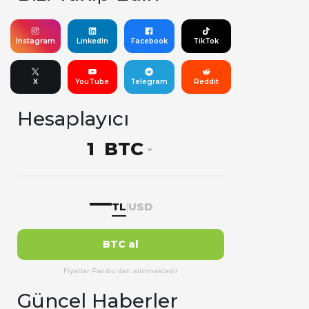
Instagram
LinkedIn
Facebook
TikTok
X
YouTube
Telegram
Reddit
Hesaplayıcı
BTC
—
TL
USD
|
BTC al
Fiyatlar Paribu'dan alınmaktadır
Güncel Haberler