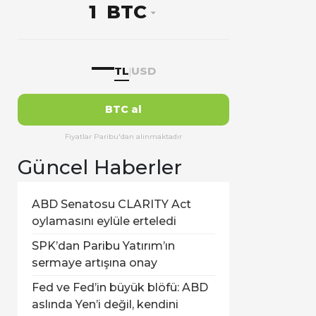
BTC
—
TL
USD
|
BTC al
Fiyatlar Paribu'dan alınmaktadır
Güncel Haberler
ABD Senatosu CLARITY Act
oylamasını eylüle erteledi
SPK’dan Paribu Yatırım’ın
sermaye artışına onay
Fed ve Fed’in büyük blöfü: ABD
aslında Yen’i değil, kendini