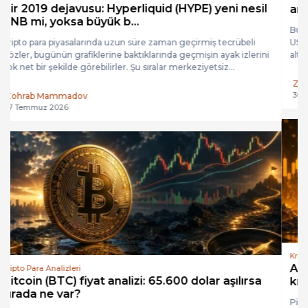
arkasındaki gizemli İtalyan c...
Bugün kripto para piyasasında işlem yapan herkes, en az bir kez
USDT (Tether) kullanmıştır. Bitcoin düşerken sığındığımız,
altcoin alırken köprü olarak kullandığımız bu...
Zohrab Mammadov
30 Temmuz 2026
Kripto Para Analizleri
Analistten BTC ve ETH uyarısı: Kritik dirençler
kırılırsa sert yükseli...
Piyasanın lideri $BTC, dün bir kez daha 67.500$ direncini aşmayı