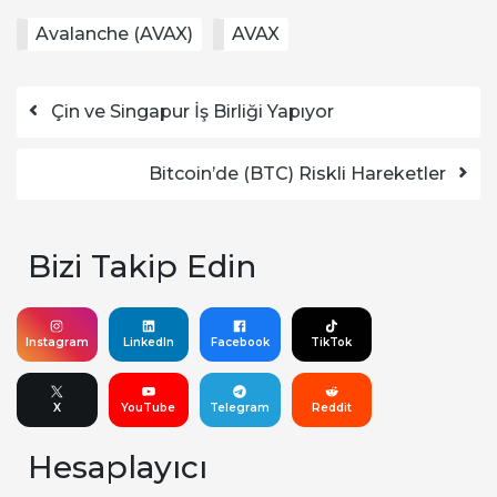
Avalanche (AVAX)
AVAX
Yazı dolaşımı
Çin ve Singapur İş Birliği Yapıyor
Bitcoin’de (BTC) Riskli Hareketler
Bizi Takip Edin
Instagram
LinkedIn
Facebook
TikTok
X
YouTube
Telegram
Reddit
Hesaplayıcı