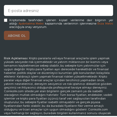
Kriptomeda tarafından işlenen kişisel verilerime dair bilginin yer
aldığı
kapsamında verilerimin işlenmesine
Aydınlatma Metni
Rıza Metni
aracılığıyla onay veriyorum.
Risk Açıklaması:
Kripto paralarla ve/veya finansal araçlarla işlem yapmak
yüksek seviyede risk içermektedir ve yatırım miktarınızın bir kısmını veya
tamamını kaybetmenize sebep olabilir, bu sebeple tüm yatırımcılar için
uygun değildir. Kripto para fiyatları aşırı derecede hareketlidir ve finansal
haberler, politik olaylar ve düzenleyici kurumları gibi konulardan kolaylıkla
etkilenir. Kaldıraçlı işlem yapmak finansal riskleri yükseltmektedir. Kripto
paralar veya diğer finansal araçlar içinden tercihinizi yapmadan önce,
yatırım nesnelerinizi, deneyim seviyenizi ve risk iştahınızı dikkatlice gözden
geçiriniz ve ihtiyacınız olduğunda profesyonel tavsiye almayı deneyiniz.
Coinkolik.com sitede yer alan bilgilerin gerçek zamanlı ya da isabetli
olacağının mutlak olmadığını hatırlatır. Tüm borsa fiyatları, endeksler, vadeli
işlemler ve kripto para fiyatları üçüncü taraf veri sağlayıcıları tarafından
oluşturulur, bu sebeple fiyatlar isabetli olmayabilir ve gerçek piyasa
fiyatlarından farklı olabilir, bu da buradaki fiyatların fikir verme amaçlı
olduğunu ve ticari amaçlar için uygun olmadığını gösterir. Coinkolik.com
veya herhangi bir sağlayıcı, buradaki bilgileri kullanmanız sonucu oluşacak
olası kayıplarınızdan ötürü sorumluluk taşımamaktadır.