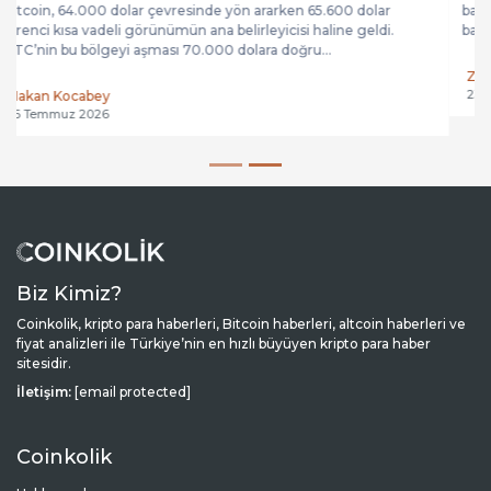
başaramadı. Ben, 67.500$ seviyesini bu direnç bloğunun
başlangıcı olarak görüyorum. Çünkü sert düşüşün...
Zohrab Mammadov
23 Temmuz 2026
Biz Kimiz?
Coinkolik, kripto para haberleri, Bitcoin haberleri, altcoin haberleri ve
fiyat analizleri ile Türkiye’nin en hızlı büyüyen kripto para haber
sitesidir.
İletişim:
[email protected]
Coinkolik
Hakkımızda