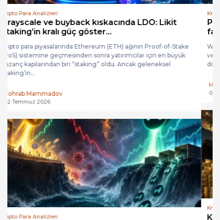
Kripto Para Analizleri
Piyasaların yeni denklemi: Güçlü kârlar, yüksek
faiz ve hürmüz riski...
Wall Street’in güçlü bilanço sezonu, yükselen ABD tahvil faizleri
ve Orta Doğu’daki enerji riskiyle aynı anda sınanıyor. Yeni
dönemde endeks yönünden çok, şirket...
Hakan Kocabey
04 Ağustos 2026
Kripto Para Analizleri
Kriptonun gölge imparatorluğu: Tether ve