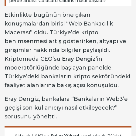
perde arkası: Coldcard saldırısı nasıl başladı?
Etkinlikte bugünün öne çıkan
konuşmalardan birisi “Web Bankacılık
Macerası” oldu. Türkiye’de kripto
benimsenmesi artış gösterirken, altyapı ve
girişimler hakkında bilgiler paylaşıldı.
Kriptomeda CEO’su
Eray Dengiz
‘in
moderatörlüğünde başlayan panelde,
Türkiye’deki bankaların kripto sektöründeki
faaliyet alanlarına bakış açısı konuşuldu.
Eray Dengiz, bankalara “Bankaların Web3’e
geçişi son kullanıcıyı nasıl etkileyecek?”
sorusunu yöneltti.
Akbank LAB’ten
Selim Yüksel
, yanıt olarak; “Web3