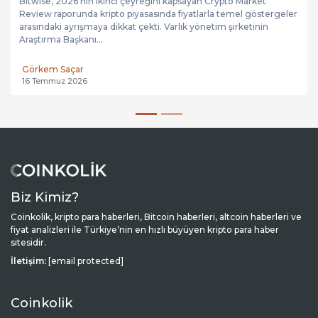
Bitwise, 2026’nın ikinci çeyreğini kapsayan Crypto Market
Review raporunda kripto piyasasında fiyatlarla temel göstergeler
arasındaki ayrışmaya dikkat çekti. Varlık yönetim şirketinin
Araştırma Başkanı...
Görkem Saçar
16 Temmuz 2026
Biz Kimiz?
Coinkolik, kripto para haberleri, Bitcoin haberleri, altcoin haberleri ve
fiyat analizleri ile Türkiye’nin en hızlı büyüyen kripto para haber
sitesidir.
İletişim:
[email protected]
Coinkolik