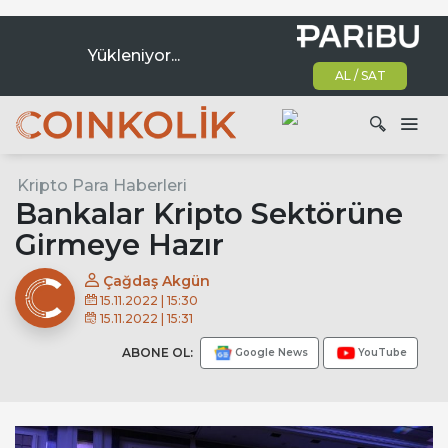
Yükleniyor...
AL / SAT
Ana dolaşım
Kripto Para Haberleri
Ara
Bankalar Kripto Sektörüne
Girmeye Hazır
Çağdaş Akgün
15.11.2022 | 15:30
15.11.2022 | 15:31
ABONE OL:
Google News
YouTube