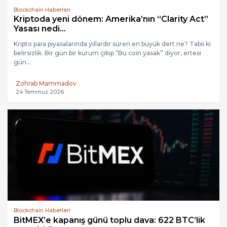
Blockchain Haberleri
Kriptoda yeni dönem: Amerika’nın “Clarity Act”
Yasası nedi...
Kripto para piyasalarında yıllardır süren en büyük dert ne? Tabii ki
belirsizlik. Bir gün bir kurum çıkıp “Bu coin yasak” diyor, ertesi
gün...
Zohrab Mammadov
24 Temmuz 2026
Blockchain Haberleri
BitMEX’e kapanış günü toplu dava: 622 BTC’lik