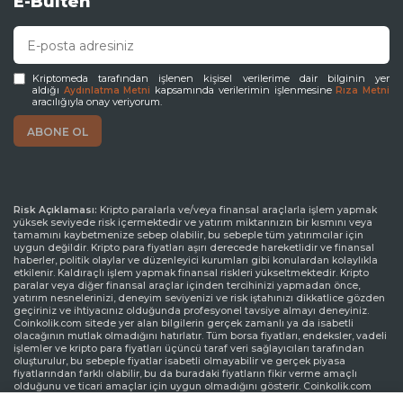
E-Bülten
Kriptomeda tarafından işlenen kişisel verilerime dair bilginin yer
aldığı
kapsamında verilerimin işlenmesine
Aydınlatma Metni
Rıza Metni
aracılığıyla onay veriyorum.
Risk Açıklaması:
Kripto paralarla ve/veya finansal araçlarla işlem yapmak
yüksek seviyede risk içermektedir ve yatırım miktarınızın bir kısmını veya
tamamını kaybetmenize sebep olabilir, bu sebeple tüm yatırımcılar için
uygun değildir. Kripto para fiyatları aşırı derecede hareketlidir ve finansal
haberler, politik olaylar ve düzenleyici kurumları gibi konulardan kolaylıkla
etkilenir. Kaldıraçlı işlem yapmak finansal riskleri yükseltmektedir. Kripto
paralar veya diğer finansal araçlar içinden tercihinizi yapmadan önce,
yatırım nesnelerinizi, deneyim seviyenizi ve risk iştahınızı dikkatlice gözden
geçiriniz ve ihtiyacınız olduğunda profesyonel tavsiye almayı deneyiniz.
Coinkolik.com sitede yer alan bilgilerin gerçek zamanlı ya da isabetli
olacağının mutlak olmadığını hatırlatır. Tüm borsa fiyatları, endeksler, vadeli
işlemler ve kripto para fiyatları üçüncü taraf veri sağlayıcıları tarafından
oluşturulur, bu sebeple fiyatlar isabetli olmayabilir ve gerçek piyasa
fiyatlarından farklı olabilir, bu da buradaki fiyatların fikir verme amaçlı
olduğunu ve ticari amaçlar için uygun olmadığını gösterir. Coinkolik.com
veya herhangi bir sağlayıcı, buradaki bilgileri kullanmanız sonucu oluşacak