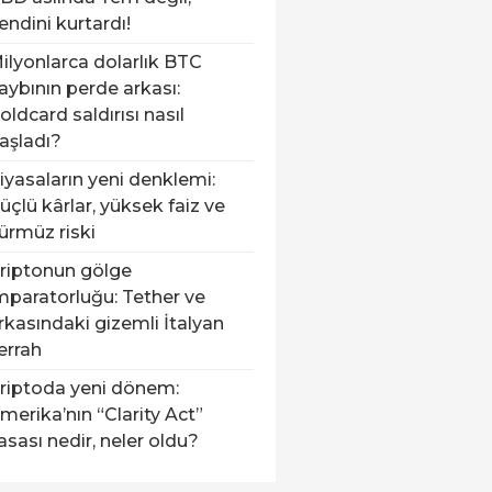
endini kurtardı!
ilyonlarca dolarlık BTC
aybının perde arkası:
oldcard saldırısı nasıl
aşladı?
iyasaların yeni denklemi:
üçlü kârlar, yüksek faiz ve
ürmüz riski
riptonun gölge
mparatorluğu: Tether ve
rkasındaki gizemli İtalyan
errah
riptoda yeni dönem:
merika’nın “Clarity Act”
asası nedir, neler oldu?