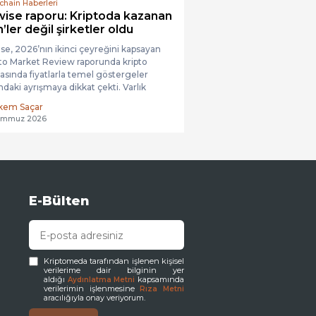
chain Haberleri
wise raporu: Kriptoda kazanan
’ler değil şirketler oldu
se, 2026’nın ikinci çeyreğini kapsayan
to Market Review raporunda kripto
asında fiyatlarla temel göstergeler
ndaki ayrışmaya dikkat çekti. Varlık
im şirketinin Araştırma Başkanı...
kem Saçar
emmuz 2026
E-Bülten
Kriptomeda tarafından işlenen kişisel
verilerime dair bilginin yer
aldığı
kapsamında
Aydınlatma Metni
verilerimin işlenmesine
Rıza Metni
aracılığıyla onay veriyorum.