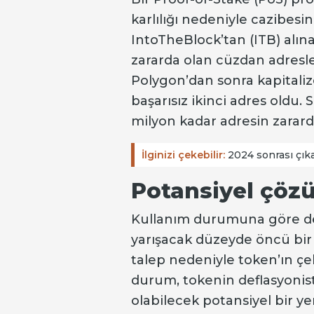
karlılığı nedeniyle cazibesi
IntoTheBlock’tan (ITB) alın
zararda olan cüzdan adresler
Polygon’dan sonra kapitalize
başarısız ikinci adres oldu.
milyon kadar adresin zarar
İlginizi çekebilir:
2024 sonrası çıkan
Potansiyel çö
Kullanım durumuna göre değ
yarışacak düzeyde öncü bir 
talep nedeniyle token’ın çek
durum, tokenin deflasyonis
olabilecek potansiyel bir y