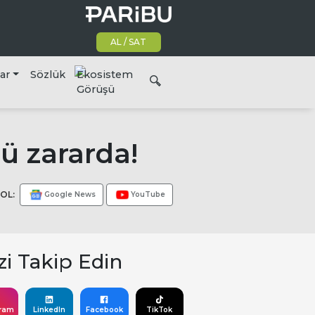
AL / SAT
lar
Sözlük
Ekosistem
Görüşü
’ü zararda!
OL:
Google News
YouTube
zi Takip Edin
gram
LinkedIn
Facebook
TikTok