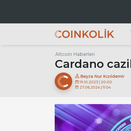
Ana dolaşım
Altcoin Haberleri
A
Cardano cazib
Beyza Nur Kızıldemir
19.10.2023 | 20:00
27.06.2024 | 11:04