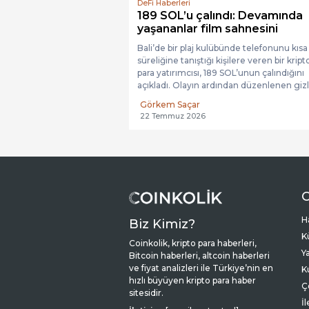
DeFi Haberleri
189 SOL’u çalındı: Devamında
yaşananlar film sahnesini
aratmadı...
Bali’de bir plaj kulübünde telefonunu kısa
süreliğine tanıştığı kişilere veren bir kript
para yatırımcısı, 189 SOL’unun çalındığını
açıkladı. Olayın ardından düzenlenen gizl
polis...
Görkem Saçar
22 Temmuz 2026
C
H
Biz Kimiz?
K
Coinkolik, kripto para haberleri,
Y
Bitcoin haberleri, altcoin haberleri
ve fiyat analizleri ile Türkiye’nin en
K
hızlı büyüyen kripto para haber
Ç
sitesidir.
İ