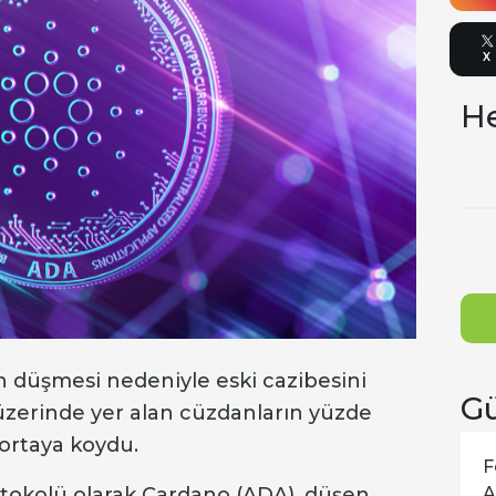
X
He
ın düşmesi nedeniyle eski cazibesini
Gü
ağ üzerinde yer alan cüzdanların yüzde
ortaya koydu.
F
otokolü olarak Cardano (ADA), düşen
A