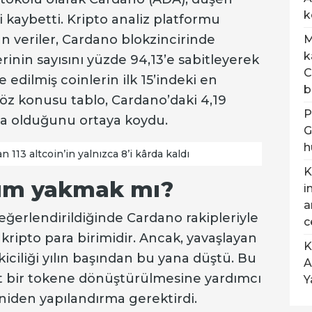
k
ni kaybetti. Kripto analiz platformu
an veriler, Cardano blokzincirinde
M
k
inin sayısını yüzde 94,13’e sabitleyerek
C
 edilmiş coinlerin ilk 15’indeki en
b
 Söz konusu tablo, Cardano’daki 4,19
P
da olduğunu ortaya koydu.
G
h
 113 altcoin’in yalnızca 8’i kârda kaldı
K
züm yakmak mı?
i
a
erlendirildiğinde Cardano rakipleriyle
c
kripto para birimidir. Ancak, yavaşlayan
K
iciliği yılın başından bu yana düştü. Bu
A
t bir tokene dönüştürülmesine yardımcı
Y
eniden yapılandırma gerektirdi.