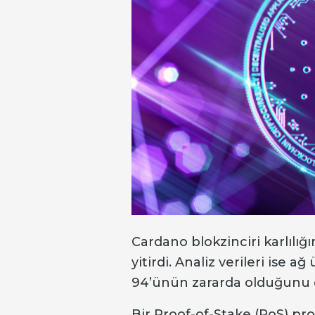
Cardano blokzinciri karlılığ
yitirdi. Analiz verileri ise 
94’ünün zararda olduğunu 
Bir Proof-of-Stake (PoS) pr