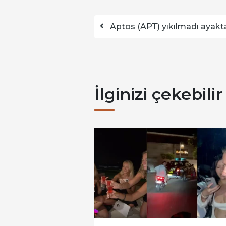
Yazı dolaşımı
Aptos (APT) yıkılmadı ayakt
İlginizi çekebilir