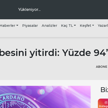
Yükleniyor...
Haberler
Piyasalar
Analizler
Kaç TL
Keşfet
Yazar
ra
esini yitirdi: Yüzde 94
ABONE 
Bi
Insta