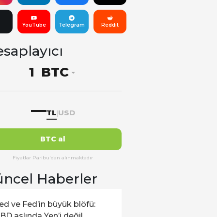
YouTube
Telegram
Reddit
saplayıcı
BTC
—
TL
USD
|
BTC al
Fiyatlar Paribu'dan alınmaktadır
ncel Haberler
ed ve Fed’in büyük blöfü:
BD aslında Yen’i değil,