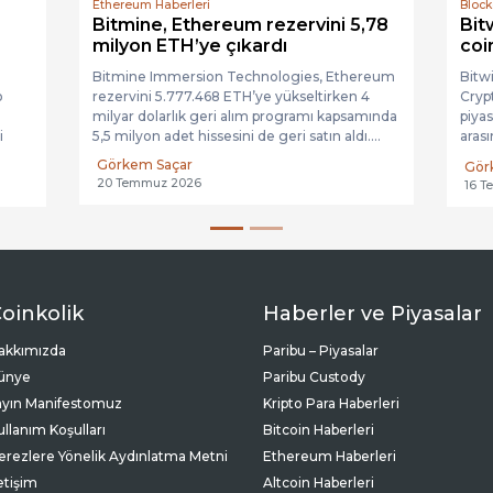
Ethereum Haberleri
Block
Bitmine, Ethereum rezervini 5,78
Bit
milyon ETH’ye çıkardı
coin
Bitmine Immersion Technologies, Ethereum
Bitwi
o
rezervini 5.777.468 ETH’ye yükseltirken 4
Cryp
milyar dolarlık geri alım programı kapsamında
piyas
i
5,5 milyon adet hissesini de geri satın aldı....
arası
yönet
Görkem Saçar
Gör
20 Temmuz 2026
16 T
oinkolik
Haberler ve Piyasalar
akkımızda
Paribu – Piyasalar
ünye
Paribu Custody
ayın Manifestomuz
Kripto Para Haberleri
ullanım Koşulları
Bitcoin Haberleri
erezlere Yönelik Aydınlatma Metni
Ethereum Haberleri
letişim
Altcoin Haberleri