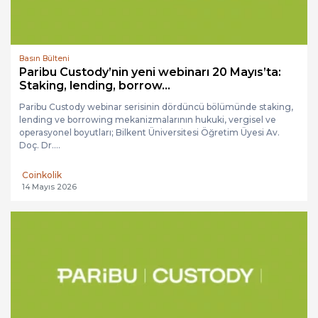
Basın Bülteni
Paribu Custody’nin yeni webinarı 20 Mayıs’ta:
Staking, lending, borrow...
Paribu Custody webinar serisinin dördüncü bölümünde staking,
lending ve borrowing mekanizmalarının hukuki, vergisel ve
operasyonel boyutları; Bilkent Üniversitesi Öğretim Üyesi Av.
Doç. Dr....
Coinkolik
14 Mayıs 2026