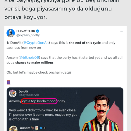
X’te paylaştığı yazıya göre bu beş onchain
verisi, boğa piyasasının yolda olduğunu
ortaya koyuyor.