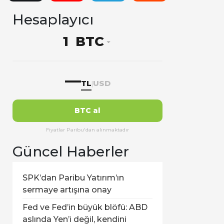
Hesaplayıcı
BTC
—
TL
USD
|
BTC al
Fiyatlar Paribu'dan alınmaktadır
Güncel Haberler
SPK’dan Paribu Yatırım’ın
sermaye artışına onay
Fed ve Fed’in büyük blöfü: ABD
aslında Yen’i değil, kendini