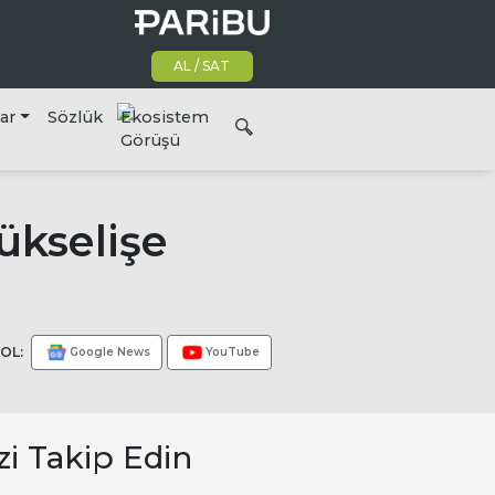
AL / SAT
lar
Sözlük
Ekosistem
Görüşü
ükselişe
OL:
Google News
YouTube
zi Takip Edin