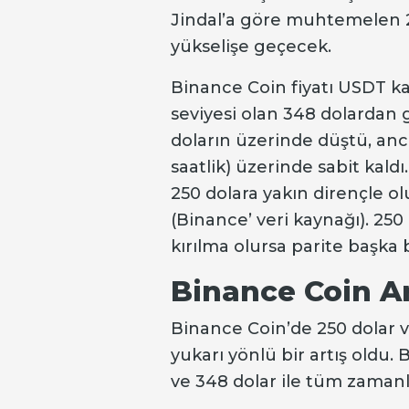
Jindal’a göre muhtemelen 2
yükselişe geçecek.
Binance Coin fiyatı USDT k
seviyesi olan 348 dolardan g
doların üzerinde düştü, anc
saatlik) üzerinde sabit kald
250 dolara yakın dirençle o
(Binance’ veri kaynağı). 250
kırılma olursa parite başka bi
Binance Coin A
Binance Coin’de 250 dolar v
yukarı yönlü bir artış oldu. B
ve 348 dolar ile tüm zamanl