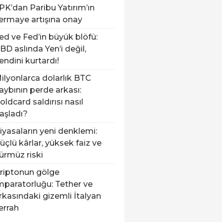
PK’dan Paribu Yatırım’ın
ermaye artışına onay
ed ve Fed’in büyük blöfü:
BD aslında Yen’i değil,
endini kurtardı!
ilyonlarca dolarlık BTC
aybının perde arkası:
oldcard saldırısı nasıl
aşladı?
iyasaların yeni denklemi:
üçlü kârlar, yüksek faiz ve
ürmüz riski
riptonun gölge
mparatorluğu: Tether ve
rkasındaki gizemli İtalyan
errah