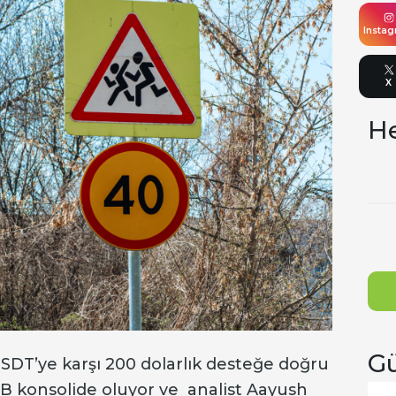
Insta
X
He
Gü
USDT’ye karşı 200 dolarlık desteğe doğru
NB konsolide oluyor ve analist Aayush