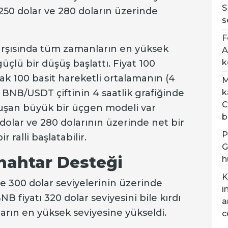
S
50 dolar ve 280 doların üzerinde
s
F
arşısında tüm zamanların en yüksek
A
k
üçlü bir düşüş başlattı. Fiyat 100
ak 100 basit hareketli ortalamanın (4
M
k
ı. BNB/USDT çiftinin 4 saatlik grafiğinde
C
luşan büyük bir üçgen modeli var
b
 dolar ve 280 dolarının üzerinde net bir
P
r ralli başlatabilir.
G
nahtar Desteği
h
K
e 300 dolar seviyelerinin üzerinde
i
NB fiyatı 320 dolar seviyesini bile kırdı
a
arın en yüksek seviyesine yükseldi.
c