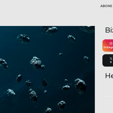
ABONE 
Bi
Insta
X
He