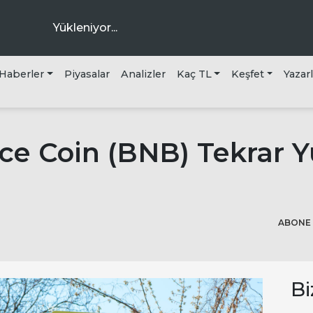
Yükleniyor...
Haberler
Piyasalar
Analizler
Kaç TL
Keşfet
Yazar
ra
ce Coin (BNB) Tekrar Y
ABONE 
Bi