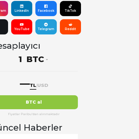
gram
LinkedIn
Facebook
TikTok
YouTube
Telegram
Reddit
saplayıcı
BTC
—
TL
USD
|
BTC al
Fiyatlar Paribu'dan alınmaktadır
ncel Haberler