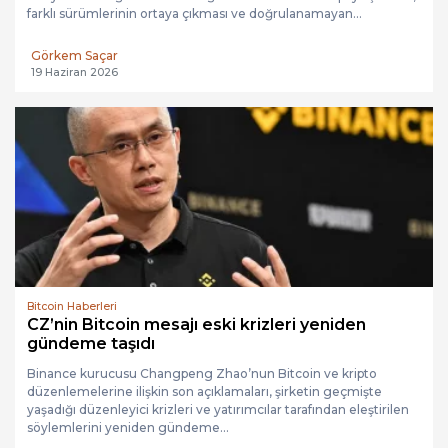
sürdürülebilir olmadığını savunarak yıllık %4’lük sabit ihraç oranı...
Görkem Saçar
08 Temmuz 2026
Bitcoin Haberleri
Finans devlerinin büyük oyunu: Bitcoin’i
kötülerken arkadan toplayan T...
Bundan çok değil, on yıl önce finans dünyasının koridorlarında
Bitcoin ismi geçtiğinde yüzlerde müstehzi bir gülümseme
belirirdi. Takım elbiseli Wall Street elitleri için...