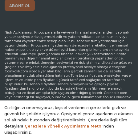
Risk Açıklaması:
Kripto paralarla ve/veya finansal araçlarla işlem yapmak
yüksek seviyede risk içermektedir ve yatırım miktarınızın bir kısmını veya
tamamını kaybetmenize sebep olabilir, bu sebeple tüm yatırımcılar için
uygun değildir. Kripto para fiyatları aşırı derecede hareketlidir ve finansal
haberler, politik olaylar ve düzenleyici kurumları gibi konulardan kolaylıkla
etkilenir. Kaldıraçlı işlem yapmak finansal riskleri yükseltmektedir. Kripto
paralar veya diğer finansal araçlar içinden tercihinizi yapmadan önce,
yatırım nesnelerinizi, deneyim seviyenizi ve risk iştahınızı dikkatlice gözden
geçiriniz ve ihtiyacınız olduğunda profesyonel tavsiye almayı deneyiniz.
Coinkolik.com sitede yer alan bilgilerin gerçek zamanlı ya da isabetli
olacağının mutlak olmadığını hatırlatır. Tüm borsa fiyatları, endeksler, vadeli
işlemler ve kripto para fiyatları üçüncü taraf veri sağlayıcıları tarafından
oluşturulur, bu sebeple fiyatlar isabetli olmayabilir ve gerçek piyasa
fiyatlarından farklı olabilir, bu da buradaki fiyatların fikir verme amaçlı
olduğunu ve ticari amaçlar için uygun olmadığını gösterir. Coinkolik.com
veya herhangi bir sağlayıcı, buradaki bilgileri kullanmanız sonucu oluşacak
olası kayıplarınızdan ötürü sorumluluk taşımamaktadır.
Gizliliğinizi önemsiyoruz, kişisel verilerinizi çerezlerle gizli ve
Sorumluluk Reddi Beyanı:
Coinkolik.com reklamlarla veya reklam verenlerle
güvenli bir şekilde işliyoruz. Opsiyonel çerez ayarlarınızı ekranın
etkileşiminize bağlı olarak internet sitesinde görüntülenen reklamlardan
sol altındaki butondan değiştirebilirsiniz. Çerezlerle ilgili tüm
gelir elde edebilir. Coinkolik.com’da yer alan reklamlar üçüncü parti reklam
kanalları aracılığıyla yapılmaktadır. Bu yüzden, Coinkolik.com’dan
detaylara
Çerezlere Yönelik Aydınlatma Metni
'nden
yönlendirilen reklam linkleri Coinkolik.com onayından bağımsız olarak
ulaşabilirsiniz.
sitede yer alır ve reklam linkleri ile yönlendirilen ziyaretler kullanıcı
sorumluluğundadır.