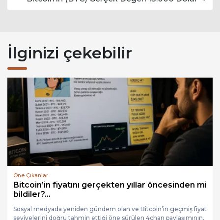
İlginizi çekebilir
Bitcoin Haberleri
mi
StarkWare CEO’su, Bitcoin’in 21 milyon arz
sınırını tartış...
at
StarkWare CEO’su Eli Ben-Sasson, kaybolan özel anahtarlar
,
nedeniyle Bitcoin’in 21 milyonluk arz sınırının uzun vadede