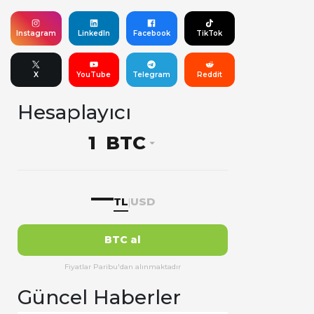
Instagram
LinkedIn
Facebook
TikTok
X
YouTube
Telegram
Reddit
Hesaplayıcı
BTC
—
TL
USD
|
BTC al
Fiyatlar Paribu'dan alınmaktadır
Güncel Haberler