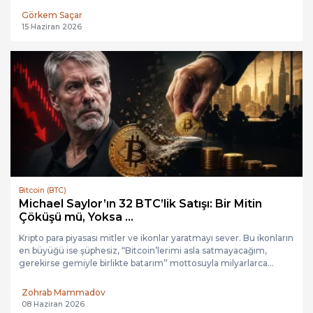
Zohrab Mammadov
06 Temmuz 2026
Bitcoin (BTC)
Strategy, Bitcoin’den 1,25 milyar dolarlık gelir
planını onaylad...
Strategy yönetim kurulu, dolar rezervini güçlendirmek amacıyla
ın
Bitcoin’den gerektiğinde 1,25 milyar dolara kadar gelir elde
edilmesini sağlayacak yeni sermaye yönetimi programını
onayladı. Strategy,...
Görkem Saçar
29 Haziran 2026