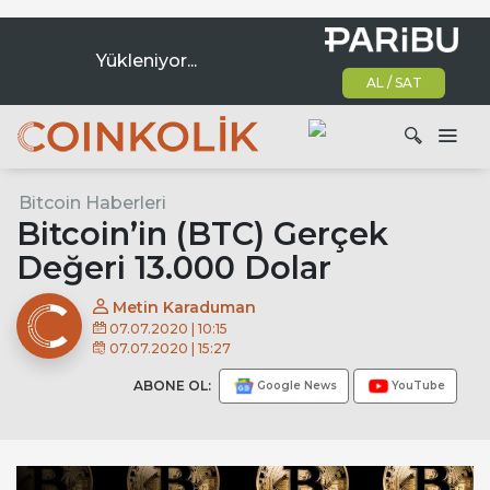
Yükleniyor...
AL / SAT
Ana dolaşım
Bitcoin Haberleri
Ara
Bitcoin’in (BTC) Gerçek
Değeri 13.000 Dolar
Metin Karaduman
07.07.2020 | 10:15
07.07.2020 | 15:27
ABONE OL:
Google News
YouTube