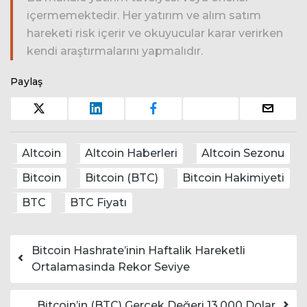
içermemektedir. Her yatırım ve alım satım
hareketi risk içerir ve okuyucular karar verirken
kendi araştırmalarını yapmalıdır.
Paylaş
Altcoin
Altcoin Haberleri
Altcoin Sezonu
Bitcoin
Bitcoin (BTC)
Bitcoin Hakimiyeti
BTC
BTC Fiyatı
Yazı dolaşımı
Bitcoin Hashrate’inin Haftalik Hareketli
Ortalamasinda Rekor Seviye
Bitcoin’in (BTC) Gerçek Değeri 13.000 Dolar