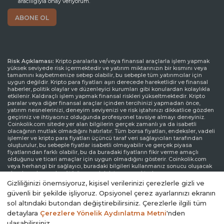
Risk Açıklaması:
Kripto paralarla ve/veya finansal araçlarla işlem yapmak
yüksek seviyede risk içermektedir ve yatırım miktarınızın bir kısmını veya
tamamını kaybetmenize sebep olabilir, bu sebeple tüm yatırımcılar için
uygun değildir. Kripto para fiyatları aşırı derecede hareketlidir ve finansal
haberler, politik olaylar ve düzenleyici kurumları gibi konulardan kolaylıkla
etkilenir. Kaldıraçlı işlem yapmak finansal riskleri yükseltmektedir. Kripto
paralar veya diğer finansal araçlar içinden tercihinizi yapmadan önce,
yatırım nesnelerinizi, deneyim seviyenizi ve risk iştahınızı dikkatlice gözden
geçiriniz ve ihtiyacınız olduğunda profesyonel tavsiye almayı deneyiniz.
Coinkolik.com sitede yer alan bilgilerin gerçek zamanlı ya da isabetli
olacağının mutlak olmadığını hatırlatır. Tüm borsa fiyatları, endeksler, vadeli
işlemler ve kripto para fiyatları üçüncü taraf veri sağlayıcıları tarafından
oluşturulur, bu sebeple fiyatlar isabetli olmayabilir ve gerçek piyasa
fiyatlarından farklı olabilir, bu da buradaki fiyatların fikir verme amaçlı
olduğunu ve ticari amaçlar için uygun olmadığını gösterir. Coinkolik.com
veya herhangi bir sağlayıcı, buradaki bilgileri kullanmanız sonucu oluşacak
olası kayıplarınızdan ötürü sorumluluk taşımamaktadır.
Sorumluluk Reddi Beyanı:
Coinkolik.com reklamlarla veya reklam verenlerle
etkileşiminize bağlı olarak internet sitesinde görüntülenen reklamlardan
Gizliliğinizi önemsiyoruz, kişisel verilerinizi çerezlerle gizli ve
gelir elde edebilir. Coinkolik.com’da yer alan reklamlar üçüncü parti reklam
kanalları aracılığıyla yapılmaktadır. Bu yüzden, Coinkolik.com’dan
güvenli bir şekilde işliyoruz. Opsiyonel çerez ayarlarınızı ekranın
yönlendirilen reklam linkleri Coinkolik.com onayından bağımsız olarak
sol altındaki butondan değiştirebilirsiniz. Çerezlerle ilgili tüm
sitede yer alır ve reklam linkleri ile yönlendirilen ziyaretler kullanıcı
sorumluluğundadır.
detaylara
Çerezlere Yönelik Aydınlatma Metni
'nden
ulaşabilirsiniz.