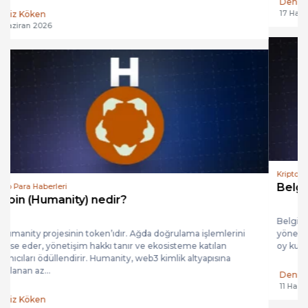
Deniz Köken
17 Haziran 2026
Kripto Para Haberleri
Belgium (BELG) Fan Token Nedir?
Belgium Fan Token (BELG), Belçika Milli Takımı taraftarlarına
yönelik resmi bir taraftar token’ıdır. Socios.com uygulamasında
oy kullanmaya, ödül puanı toplamaya ve özel deneyimlere...
Deniz Köken
11 Haziran 2026