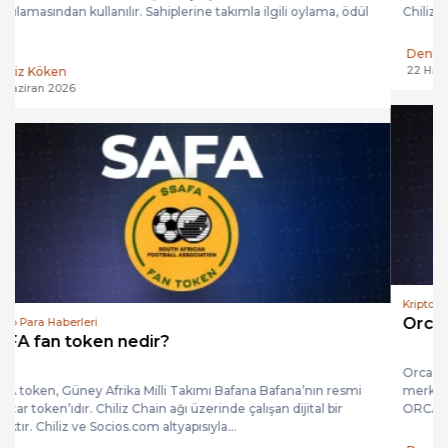
Chiliz ağında çalışır ve Socios.com’dan kullanılır. Sahiplerine...
Deniz Köken
22 Haziran 2026
Kripto Para Haberleri
Orca coin nedir?
Orca, token swap’i ve likidite sağlama imkanı sunan bir
merkeziyetsiz borsadır. Temelde Solana ağı üzerinde çalışır.
ORCA token ise yönetişim ve utility (hizmet)...