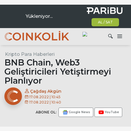
Yükleniyor...
AL / SAT
Ana dolaşım
Kripto Para Haberleri
Ara
BNB Chain, Web3
Geliştiricileri Yetiştirmeyi
Planlıyor
Çağdaş Akgün
17.08.2022 | 10:45
17.08.2022 | 10:40
ABONE OL:
Google News
YouTube