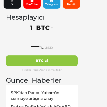
X
YouTube
Telegram
Reddit
Hesaplayıcı
BTC
—
TL
USD
|
BTC al
Fiyatlar Paribu'dan alınmaktadır
Güncel Haberler
SPK’dan Paribu Yatırım’ın
sermaye artışına onay
Fed ve Fed’in büyük blöfü: ABD