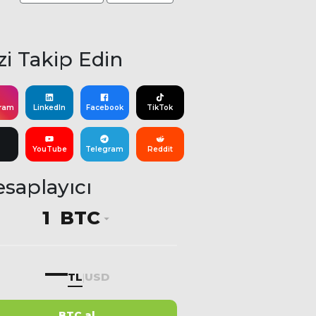
zi Takip Edin
gram
LinkedIn
Facebook
TikTok
YouTube
Telegram
Reddit
saplayıcı
BTC
—
TL
USD
|
BTC al