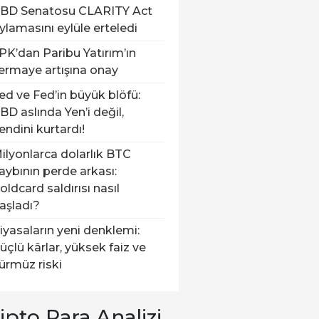
BD Senatosu CLARITY Act
ylamasını eylüle erteledi
PK’dan Paribu Yatırım’ın
ermaye artışına onay
ed ve Fed’in büyük blöfü:
BD aslında Yen’i değil,
endini kurtardı!
ilyonlarca dolarlık BTC
aybının perde arkası:
oldcard saldırısı nasıl
aşladı?
iyasaların yeni denklemi:
üçlü kârlar, yüksek faiz ve
ürmüz riski
ipto Para Analizi