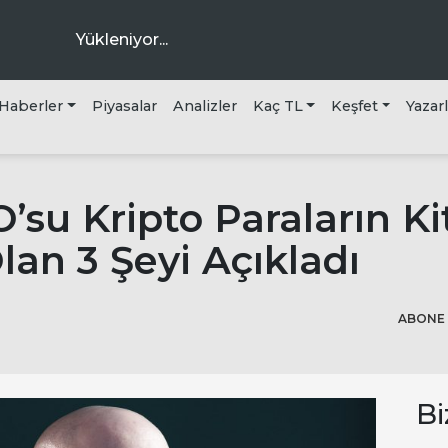
Yükleniyor...
Haberler
Piyasalar
Analizler
Kaç TL
Keşfet
Yazar
ra
su Kripto Paraların Ki
Olan 3 Şeyi Açıkladı
ABONE 
Bi