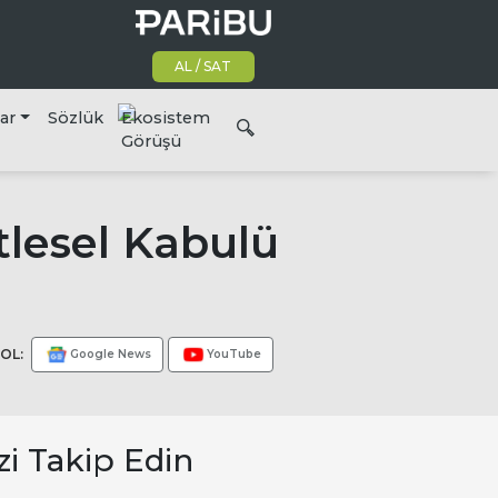
AL / SAT
lar
Sözlük
Ekosistem
Görüşü
tlesel Kabulü
OL:
Google News
YouTube
zi Takip Edin