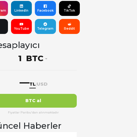
gram
LinkedIn
Facebook
TikTok
YouTube
Telegram
Reddit
saplayıcı
BTC
—
TL
USD
|
BTC al
Fiyatlar Paribu'dan alınmaktadır
ncel Haberler