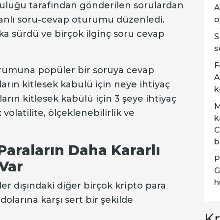
luluğu tarafından gönderilen sorulardan
A
canlı soru-cevap oturumu düzenledi.
o
a sürdü ve birçok ilginç soru cevap
S
s
F
rumuna popüler bir soruya cevap
A
ların kitlesek kabulü için neye ihtiyaç
k
arın kitlesek kabülü için 3 şeye ihtiyaç
M
volatilite, ölçeklenebilirlik ve
k
C
b
 Paraların Daha Kararlı
P
 Var
G
h
ler dışındaki diğer birçok kripto para
 dolarına karşı sert bir şekilde
Kr