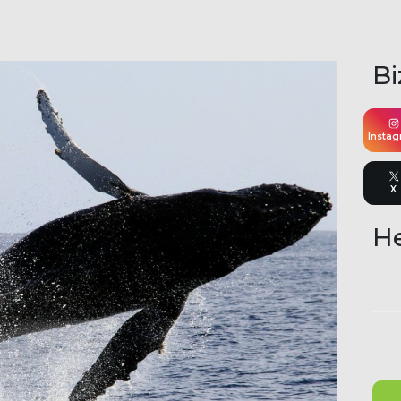
Bi
Insta
X
He