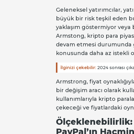
Geleneksel yatırımcılar, yat
büyük bir risk teşkil eden b
yaklaşım göstermiyor veya b
Armstong, kripto para piyas
devam etmesi durumunda ge
konusunda daha az istekli ol
İlginizi çekebilir:
2024 sonrası çıkan
Armstrong, fiyat oynaklığıy
bir değişim aracı olarak kul
kullanımlarıyla kripto paral
çekeceği ve fiyatlardaki oy
Ölçeklenebilirlik:
PayPal’ın Hacmin