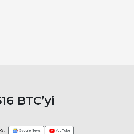
616 BTC’yi
OL:
Google News
YouTube