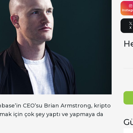
Insta
X
He
nbase’in CEO’su Brian Armstrong, kripto
şımak için çok şey yaptı ve yapmaya da
Gü