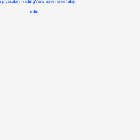
 piyasaları TradingView üzerinden takip
edin