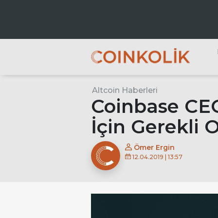
Ana dolaşım
Altcoin Haberleri
A
Coinbase CEO’
İçin Gerekli 
Ömer Ergin
12.04.2019 | 13:57