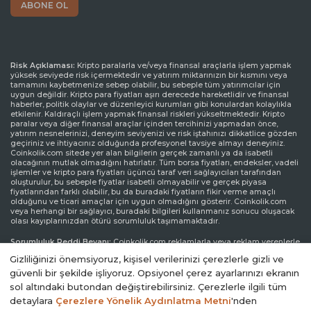
Risk Açıklaması:
Kripto paralarla ve/veya finansal araçlarla işlem yapmak
yüksek seviyede risk içermektedir ve yatırım miktarınızın bir kısmını veya
tamamını kaybetmenize sebep olabilir, bu sebeple tüm yatırımcılar için
uygun değildir. Kripto para fiyatları aşırı derecede hareketlidir ve finansal
haberler, politik olaylar ve düzenleyici kurumları gibi konulardan kolaylıkla
etkilenir. Kaldıraçlı işlem yapmak finansal riskleri yükseltmektedir. Kripto
paralar veya diğer finansal araçlar içinden tercihinizi yapmadan önce,
yatırım nesnelerinizi, deneyim seviyenizi ve risk iştahınızı dikkatlice gözden
geçiriniz ve ihtiyacınız olduğunda profesyonel tavsiye almayı deneyiniz.
Coinkolik.com sitede yer alan bilgilerin gerçek zamanlı ya da isabetli
olacağının mutlak olmadığını hatırlatır. Tüm borsa fiyatları, endeksler, vadeli
işlemler ve kripto para fiyatları üçüncü taraf veri sağlayıcıları tarafından
oluşturulur, bu sebeple fiyatlar isabetli olmayabilir ve gerçek piyasa
fiyatlarından farklı olabilir, bu da buradaki fiyatların fikir verme amaçlı
olduğunu ve ticari amaçlar için uygun olmadığını gösterir. Coinkolik.com
veya herhangi bir sağlayıcı, buradaki bilgileri kullanmanız sonucu oluşacak
olası kayıplarınızdan ötürü sorumluluk taşımamaktadır.
Sorumluluk Reddi Beyanı:
Coinkolik.com reklamlarla veya reklam verenlerle
etkileşiminize bağlı olarak internet sitesinde görüntülenen reklamlardan
Gizliliğinizi önemsiyoruz, kişisel verilerinizi çerezlerle gizli ve
gelir elde edebilir. Coinkolik.com’da yer alan reklamlar üçüncü parti reklam
kanalları aracılığıyla yapılmaktadır. Bu yüzden, Coinkolik.com’dan
güvenli bir şekilde işliyoruz. Opsiyonel çerez ayarlarınızı ekranın
yönlendirilen reklam linkleri Coinkolik.com onayından bağımsız olarak
sol altındaki butondan değiştirebilirsiniz. Çerezlerle ilgili tüm
sitede yer alır ve reklam linkleri ile yönlendirilen ziyaretler kullanıcı
detaylara
Çerezlere Yönelik Aydınlatma Metni
'nden
sorumluluğundadır.