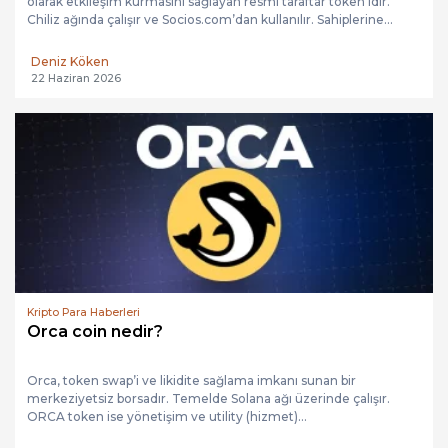
olarak etkileşim kurmasını sağlayan resmi taraftar token’ıdır.
Chiliz ağında çalışır ve Socios.com’dan kullanılır. Sahiplerine...
Deniz Köken
22 Haziran 2026
Kripto Para Haberleri
Orca coin nedir?
Orca, token swap’i ve likidite sağlama imkanı sunan bir
merkeziyetsiz borsadır. Temelde Solana ağı üzerinde çalışır.
ORCA token ise yönetişim ve utility (hizmet)...