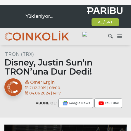
Yükleniyor...
AL / SAT
Ana dolaşım
TRON (TRX)
Ara
Disney, Justin Sun’ın
TRON’una Dur Dedi!
Ömer Ergin
21.12.2019 | 08:00
04.06.2024 | 14:17
ABONE OL:
Google News
YouTube