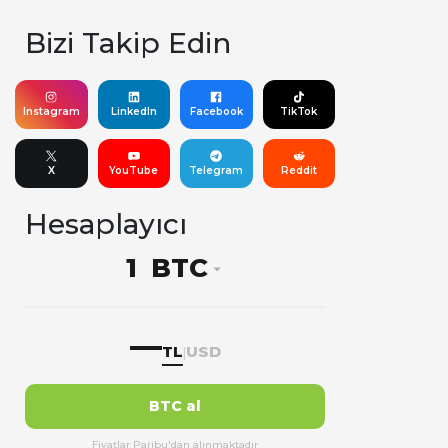
Bizi Takip Edin
Instagram
LinkedIn
Facebook
TikTok
X
YouTube
Telegram
Reddit
Hesaplayıcı
BTC
—
TL
USD
|
BTC al
Fiyatlar Paribu'dan alınmaktadır