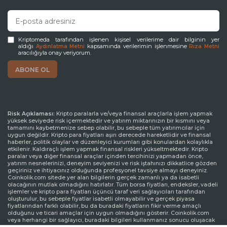
Kriptomeda tarafından işlenen kişisel verilerime dair bilginin yer
aldığı
kapsamında verilerimin işlenmesine
Aydınlatma Metni
Rıza Metni
aracılığıyla onay veriyorum.
Risk Açıklaması:
Kripto paralarla ve/veya finansal araçlarla işlem yapmak
yüksek seviyede risk içermektedir ve yatırım miktarınızın bir kısmını veya
tamamını kaybetmenize sebep olabilir, bu sebeple tüm yatırımcılar için
uygun değildir. Kripto para fiyatları aşırı derecede hareketlidir ve finansal
haberler, politik olaylar ve düzenleyici kurumları gibi konulardan kolaylıkla
etkilenir. Kaldıraçlı işlem yapmak finansal riskleri yükseltmektedir. Kripto
paralar veya diğer finansal araçlar içinden tercihinizi yapmadan önce,
yatırım nesnelerinizi, deneyim seviyenizi ve risk iştahınızı dikkatlice gözden
geçiriniz ve ihtiyacınız olduğunda profesyonel tavsiye almayı deneyiniz.
Coinkolik.com sitede yer alan bilgilerin gerçek zamanlı ya da isabetli
olacağının mutlak olmadığını hatırlatır. Tüm borsa fiyatları, endeksler, vadeli
işlemler ve kripto para fiyatları üçüncü taraf veri sağlayıcıları tarafından
oluşturulur, bu sebeple fiyatlar isabetli olmayabilir ve gerçek piyasa
fiyatlarından farklı olabilir, bu da buradaki fiyatların fikir verme amaçlı
olduğunu ve ticari amaçlar için uygun olmadığını gösterir. Coinkolik.com
veya herhangi bir sağlayıcı, buradaki bilgileri kullanmanız sonucu oluşacak