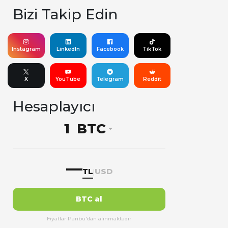
Bizi Takip Edin
Instagram
LinkedIn
Facebook
TikTok
X
YouTube
Telegram
Reddit
Hesaplayıcı
BTC
—
TL
USD
|
BTC al
Fiyatlar Paribu'dan alınmaktadır